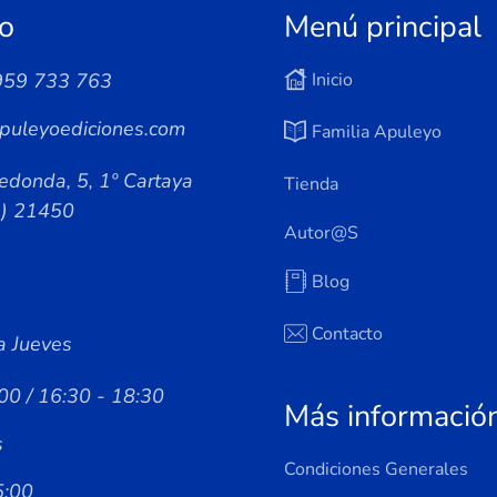
o
Menú principal
959 733 763
Inicio
puleyoediciones.com
Familia Apuleyo
edonda, 5, 1º Cartaya
Tienda
a) 21450
Autor@s
Blog
Contacto
a Jueves
00 / 16:30 - 18:30
Más informació
s
Condiciones Generales
5:00