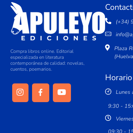
Contact
(+34) 
info@a
Plaza R
Compra libros online. Editorial
(Huelv
especializada en literatura
contemporánea de calidad: novelas,
cuentos, poemarios.
Horario
Lunes 
9:30 - 15:
Vierne
09:30 - 1