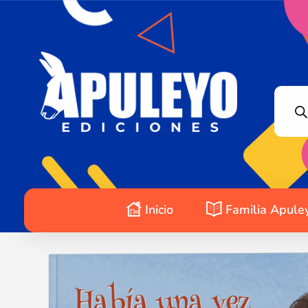
Apuleyo Ediciones | Sello Editorial
Compra libros online. Editorial especializada en literatura contemporánea de calidad: novelas, cuentos, poemarios.
Inicio
Familia Apule