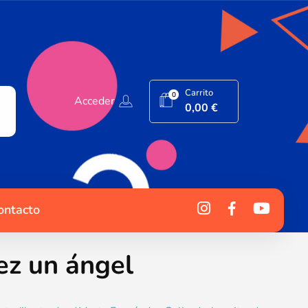
Carrito
0
Acceder
0,00
€
ontacto
ez un ángel