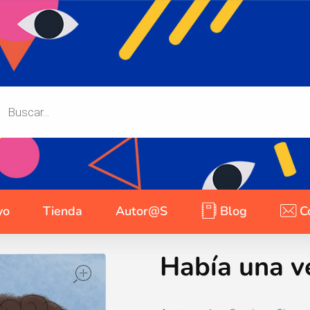
yo
Tienda
Autor@s
Blog
C
Había una v
open