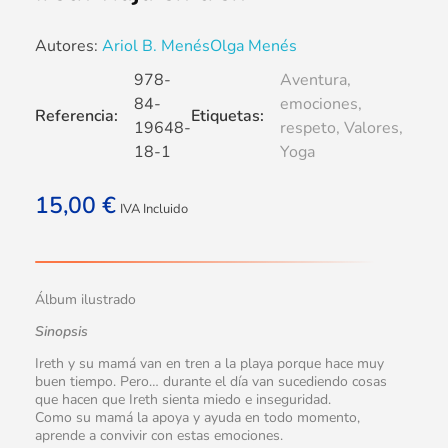
Autores:
Ariol B. Menés
Olga Menés
978-
Aventura
,
84-
emociones
,
Referencia:
Etiquetas:
19648-
respeto
,
Valores
,
18-1
Yoga
15,00
€
IVA Incluido
Álbum ilustrado
Sinopsis
Ireth y su mamá van en tren a la playa porque hace muy
buen tiempo. Pero… durante el día van sucediendo cosas
que hacen que Ireth sienta miedo e inseguridad.
Como su mamá la apoya y ayuda en todo momento,
aprende a convivir con estas emociones.