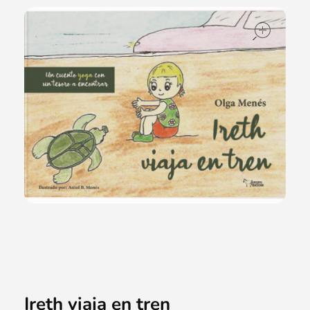
ope
Ireth viaja en tren