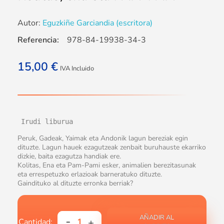
Autor:
Eguzkiñe Garciandia (escritora)
Referencia:
978-84-19938-34-3
15,00
€
IVA Incluido
Irudi liburua
Peruk, Gadeak, Yaimak eta Andonik lagun bereziak egin
dituzte. Lagun hauek ezagutzeak zenbait buruhauste ekarriko
dizkie, baita ezagutza handiak ere.
Kolitas, Ena eta Pam-Pami esker, animalien berezitasunak
eta errespetuzko erlazioak barneratuko dituzte.
Gaindituko al dituzte erronka berriak?
AÑADIR AL