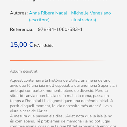
Autores:
Anna Ribera Nadal
Michelle Veneziano
(escritora)
(ilustradora)
Referencia:
978-84-1060-583-1
15,00
€
IVA Incluido
Àlbum il·lustrat
Aquest conte narra la història de l’Arlet, una nena de cinc
anys que té una iaia molt especial, a qui anomena Superiaia, i
amb qui comparteix moments plens de diversió. Però la
situació canvia quan la iaia es fa mal a la cama, passa un
temps a l’hospital i li diagnostiquen una demència inicial. A
partir d’aquell moment, la iaia necessita més atenció i va a
viure a casa de l’Arlet.
A mesura que passen els dies, l’Arlet nota que la iaia ja no
és com abans. Té problemes de memòria i ja no pot jugar
com feia abans, cosa que fa que l’Arlet experimenti emocions