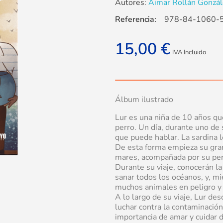
Autores:
Aimar Rollán Gonzále
Referencia:
978-84-1060-
15,00
€
IVA Incluido
Álbum ilustrado
Lur es una niña de 10 años qu
perro. Un día, durante uno de 
que puede hablar. La sardina l
De esta forma empieza su gran 
mares, acompañada por su perro
Durante su viaje, conocerán la
sanar todos los océanos, y, mi
muchos animales en peligro y 
A lo largo de su viaje, Lur de
luchar contra la contaminación,
importancia de amar y cuidar d