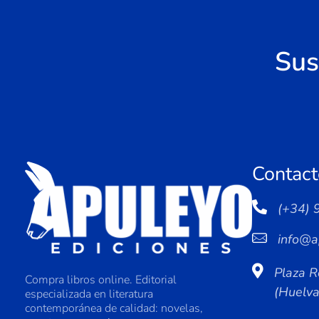
Sus
Contact
(+34) 
info@a
Plaza R
Compra libros online. Editorial
(Huelv
especializada en literatura
contemporánea de calidad: novelas,