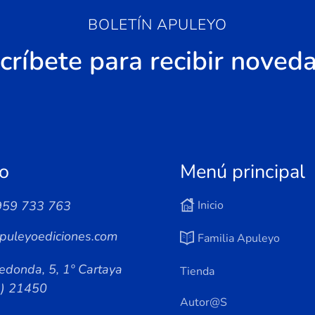
BOLETÍN APULEYO
críbete para recibir noved
o
Menú principal
959 733 763
Inicio
puleyoediciones.com
Familia Apuleyo
edonda, 5, 1º Cartaya
Tienda
a) 21450
Autor@s