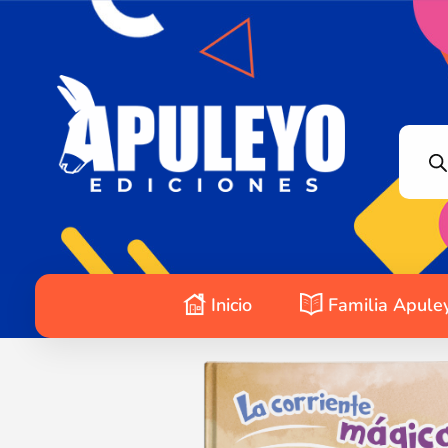
Apuleyo Ediciones | Sello Editorial
Compra libros online. Editorial especializada en literatura contemporánea de calidad: novelas, cuentos, poemarios.
Inicio
Familia Apule