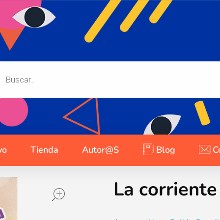
yo
Tienda
Autor@s
Blog
C
La corrient
open