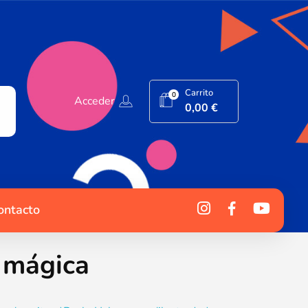
Carrito
0
Acceder
0,00
€
ontacto
e mágica