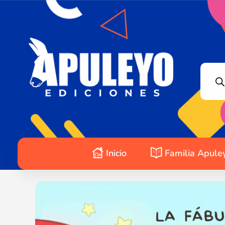
Apuleyo Ediciones | Sello Editorial
Compra libros online. Editorial especializada en literatura contemporánea de calidad: novelas, cuentos, poemarios.
Inicio
Familia Apule