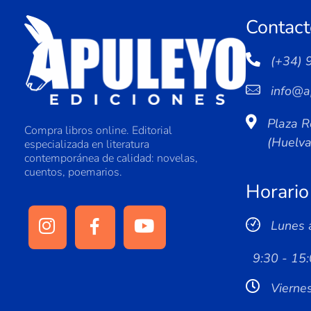
Contact
(+34) 
info@a
Plaza R
Compra libros online. Editorial
(Huelv
especializada en literatura
contemporánea de calidad: novelas,
cuentos, poemarios.
Horario
Lunes 
9:30 - 15:
Vierne