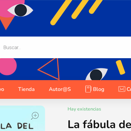
yo
Tienda
Autor@s
Blog
C
open
Hay existencias
La fábula de