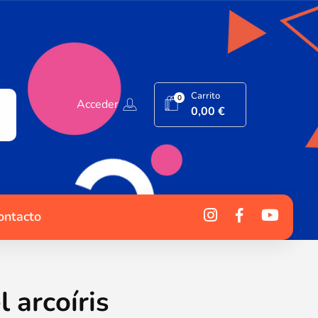
Carrito
0
Acceder
0,00
€
ontacto
l arcoíris