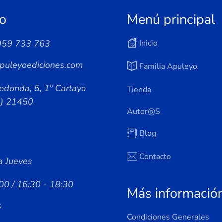
o
Menú principal
959 733 763
Inicio
puleyoediciones.com
Familia Apuleyo
edonda, 5, 1º Cartaya
Tienda
a) 21450
Autor@s
Blog
Contacto
a Jueves
00 / 16:30 - 18:30
Más informació
s
Condiciones Generales