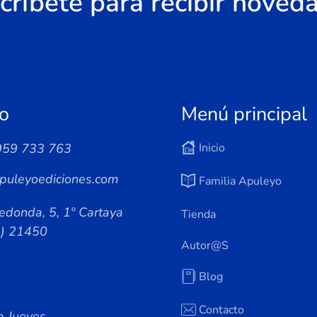
críbete para recibir noved
o
Menú principal
959 733 763
Inicio
puleyoediciones.com
Familia Apuleyo
edonda, 5, 1º Cartaya
Tienda
a) 21450
Autor@s
Blog
Contacto
a Jueves