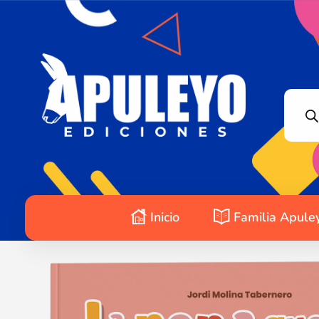
Apuleyo Ediciones | Sello Editorial
Compra libros online. Editorial especializada en literatura contemporánea de calidad: novelas, cuentos, poemarios.
Inicio
Familia Apule