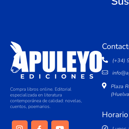
Sus
Contact
(+34) 
info@a
Plaza R
Compra libros online. Editorial
(Huelv
especializada en literatura
contemporánea de calidad: novelas,
cuentos, poemarios.
Horario
Lunes 