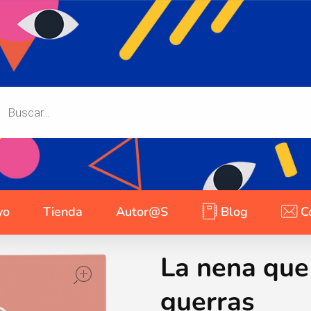
yo
Tienda
Autor@s
Blog
C
La nena que
open
guerras