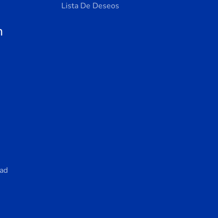
Lista De Deseos
n
dad