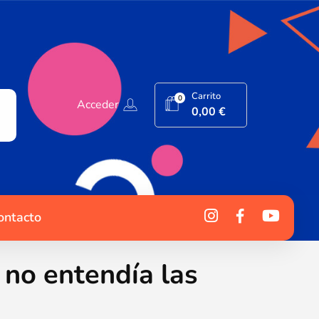
Carrito
0
Acceder
0,00
€
ontacto
 no entendía las