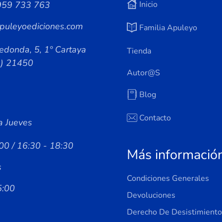
959 733 763
Inicio
puleyoediciones.com
Familia Apuleyo
edonda, 5, 1º Cartaya
Tienda
a) 21450
Autor@s
Blog
Contacto
a Jueves
00 / 16:30 - 18:30
Más informació
s
Condiciones Generales
5:00
Devoluciones
Derecho De Desistimiento