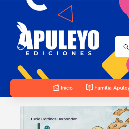
Apuleyo Ediciones | Sello Editorial
Compra libros online. Editorial especializada en literatura contemporánea de calidad: novelas, cuentos, poemarios.
Inicio
Familia Apule