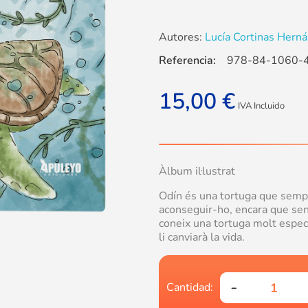
Autores:
Lucía Cortinas Herná
Referencia:
978-84-1060-
15,00
€
IVA Incluido
Àlbum il·lustrat
Odín és una tortuga que sempr
aconseguir-ho, encara que sens
coneix una tortuga molt especi
li canviarà la vida.