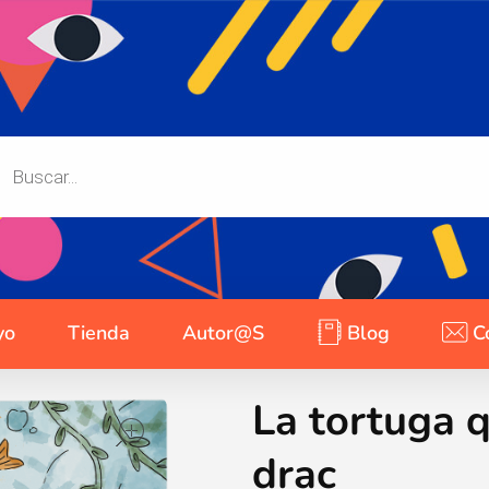
yo
Tienda
Autor@s
Blog
C
La tortuga q
open
drac