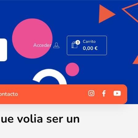
Carrito
0
Acceder
0,00
€
ontacto
ue volia ser un