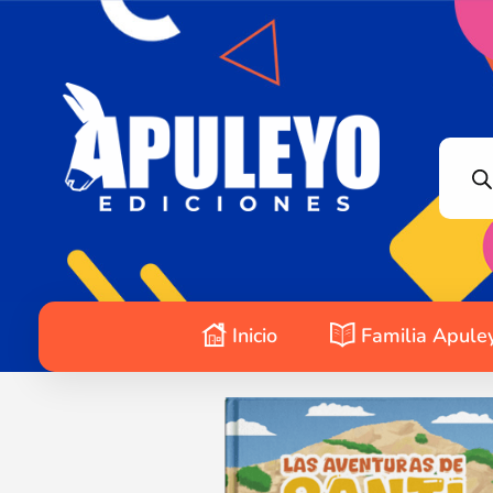
Apuleyo Ediciones | Sello Editorial
Compra libros online. Editorial especializada en literatura contemporánea de calidad: novelas, cuentos, poemarios.
Inicio
Familia Apule