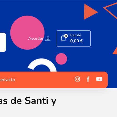
Carrito
0
Acceder
0,00
€
ontacto
s de Santi y