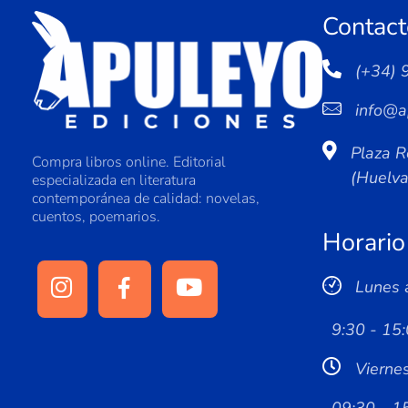
Contact
(+34) 
info@a
Plaza R
Compra libros online. Editorial
(Huelv
especializada en literatura
contemporánea de calidad: novelas,
cuentos, poemarios.
Horario
Lunes 
9:30 - 15:
Vierne
09:30 - 1