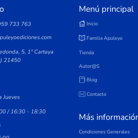
o
Menú principal
959 733 763
Inicio
puleyoediciones.com
Familia Apuleyo
edonda, 5, 1º Cartaya
Tienda
a) 21450
Autor@s
Blog
Contacto
a Jueves
00 / 16:30 - 18:30
Más informació
s
Condiciones Generales
5:00