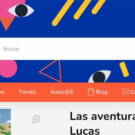
yo
Tienda
Autor@s
Blog
C
Las aventura
open
Lucas