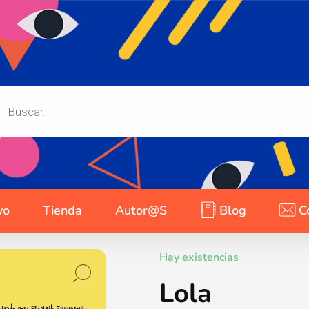
yo
Tienda
Autor@s
Blog
C
open
Hay existencias
Lola