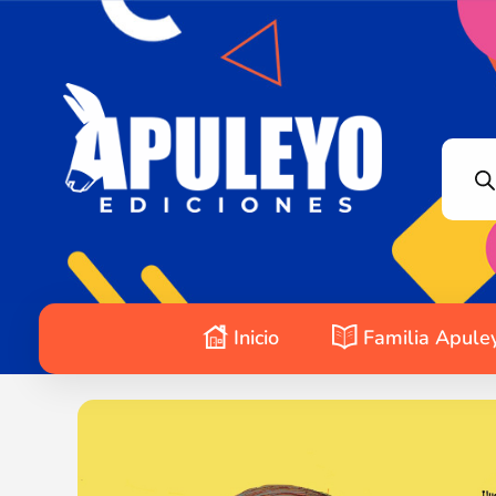
Apuleyo Ediciones | Sello Editorial
Compra libros online. Editorial especializada en literatura contemporánea de calidad: novelas, cuentos, poemarios.
Inicio
Familia Apule