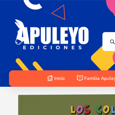
Apuleyo Ediciones | Sello Editorial
Compra libros online. Editorial especializada en literatura contemporánea de calidad: novelas, cuentos, poemarios.
Inicio
Familia Apule