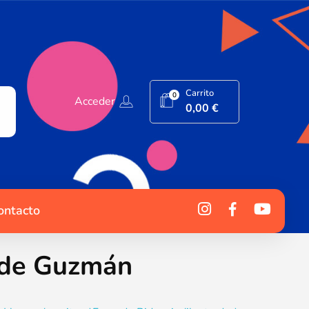
Carrito
0
Acceder
0,00
€
ontacto
 de Guzmán