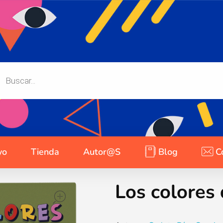
yo
Tienda
Autor@s
Blog
C
Los colores
open