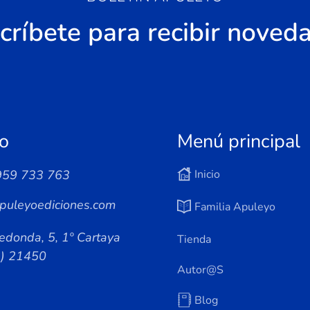
críbete para recibir noved
o
Menú principal
959 733 763
Inicio
puleyoediciones.com
Familia Apuleyo
edonda, 5, 1º Cartaya
Tienda
a) 21450
Autor@s
Blog