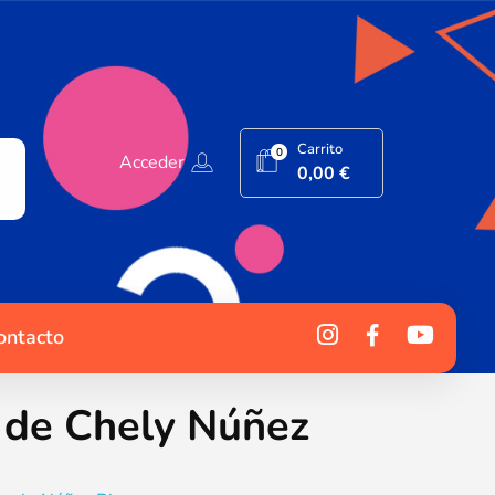
Carrito
0
Acceder
0,00
€
ontacto
 de Chely Núñez