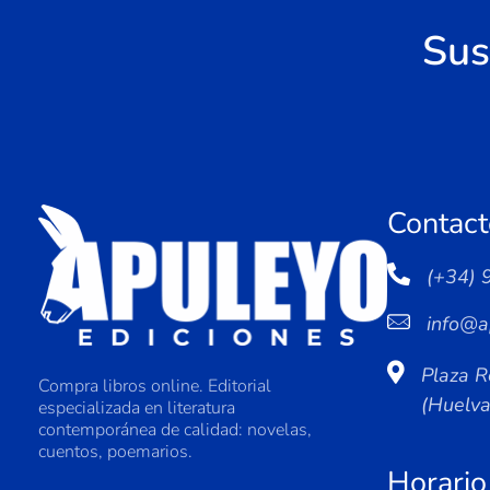
Sus
Contact
(+34) 
info@a
Plaza R
Compra libros online. Editorial
(Huelv
especializada en literatura
contemporánea de calidad: novelas,
cuentos, poemarios.
Horario