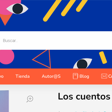
yo
Tienda
Autor@s
Blog
C
Los cuentos
open