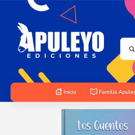
Apuleyo Ediciones | Sello Editorial
Compra libros online. Editorial especializada en literatura contemporánea de calidad: novelas, cuentos, poemarios.
Inicio
Familia Apule