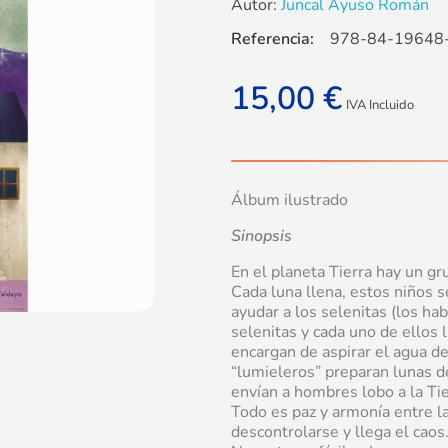
Autor:
Juncal Ayuso Román
Referencia:
978-84-19648
15,00
€
IVA Incluido
Álbum ilustrado
Sinopsis
En el planeta Tierra hay un gr
Cada luna llena, estos niños se
ayudar a los selenitas (los ha
selenitas y cada uno de ellos 
encargan de aspirar el agua de
“lumieleros” preparan lunas d
envían a hombres lobo a la Ti
Todo es paz y armonía entre la
descontrolarse y llega el caos