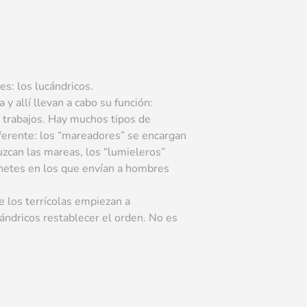
s: los lucándricos.
 y allí llevan a cabo su función:
s trabajos. Hay muchos tipos de
iferente: los “mareadores” se encargan
uzcan las mareas, los “lumieleros”
ohetes en los que envían a hombres
e los terrícolas empiezan a
cándricos restablecer el orden. No es