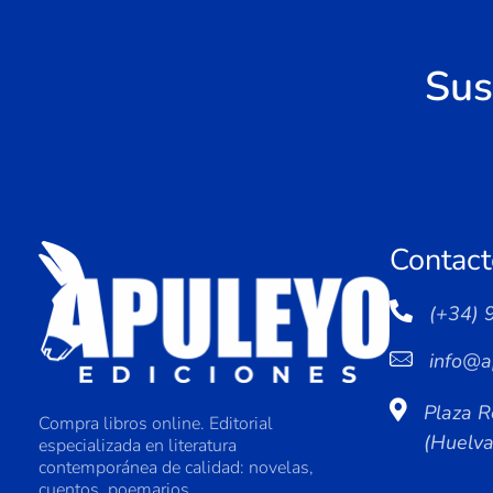
Sus
Contact
(+34) 
info@a
Plaza R
Compra libros online. Editorial
(Huelv
especializada en literatura
contemporánea de calidad: novelas,
cuentos, poemarios.