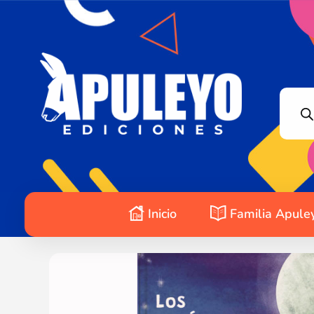
Apuleyo Ediciones | Sello Editorial
Compra libros online. Editorial especializada en literatura contemporánea de calidad: novelas, cuentos, poemarios.
Inicio
Familia Apule