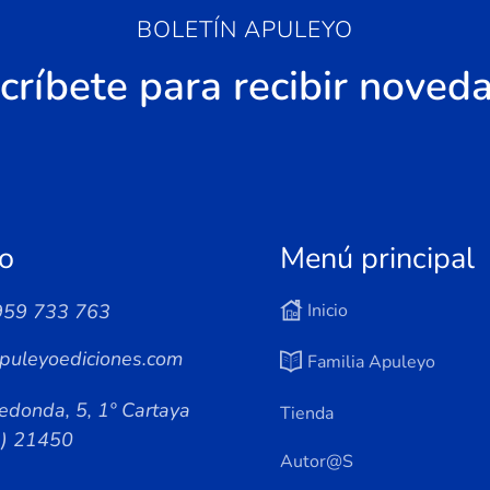
BOLETÍN APULEYO
críbete para recibir noved
o
Menú principal
959 733 763
Inicio
puleyoediciones.com
Familia Apuleyo
edonda, 5, 1º Cartaya
Tienda
a) 21450
Autor@s