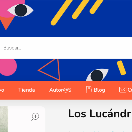
yo
Tienda
Autor@s
Blog
C
Los Lucándr
open