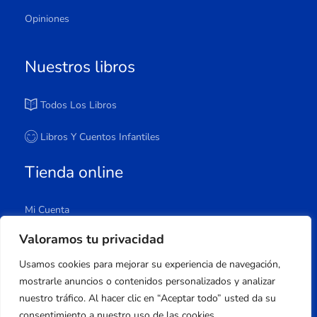
Opiniones
Nuestros libros
Todos Los Libros
Libros Y Cuentos Infantiles
Tienda online
Mi Cuenta
Carrito
Valoramos tu privacidad
Tienda
Usamos cookies para mejorar su experiencia de navegación,
Lista De Deseos
mostrarle anuncios o contenidos personalizados y analizar
nuestro tráfico. Al hacer clic en “Aceptar todo” usted da su
consentimiento a nuestro uso de las cookies.