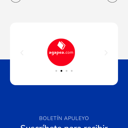
BOLETÍN APULEYO