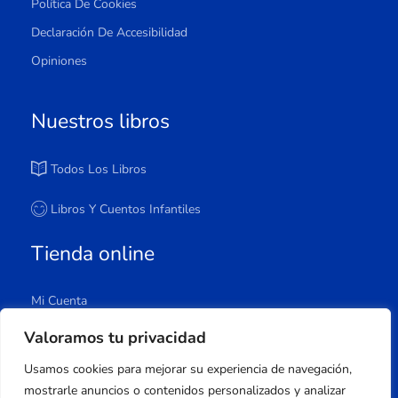
Política De Cookies
Declaración De Accesibilidad
Opiniones
Nuestros libros
Todos Los Libros
Libros Y Cuentos Infantiles
Tienda online
Mi Cuenta
Carrito
Valoramos tu privacidad
Tienda
Usamos cookies para mejorar su experiencia de navegación,
Lista De Deseos
mostrarle anuncios o contenidos personalizados y analizar