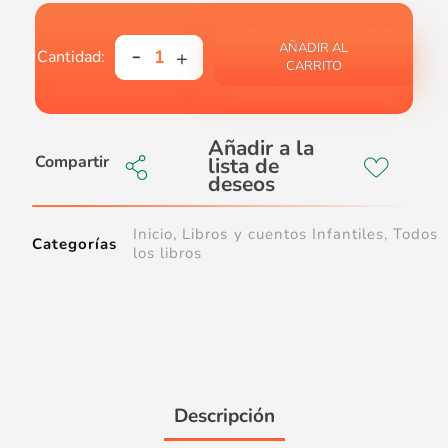
AÑADIR AL
CARRITO
Compartir
Inicio
,
Libros y cuentos Infantiles
,
Todos
Categorías
los libros
Descripción