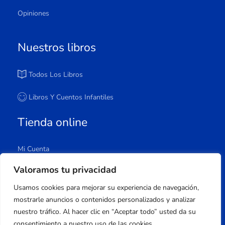
Opiniones
Nuestros libros
Todos Los Libros
Libros Y Cuentos Infantiles
Tienda online
Mi Cuenta
Carrito
Valoramos tu privacidad
Tienda
Usamos cookies para mejorar su experiencia de navegación,
Lista De Deseos
mostrarle anuncios o contenidos personalizados y analizar
nuestro tráfico. Al hacer clic en “Aceptar todo” usted da su
consentimiento a nuestro uso de las cookies.