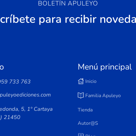
BOLETÍN APULEYO
críbete para recibir noved
o
Menú principal
959 733 763
Inicio
puleyoediciones.com
Familia Apuleyo
edonda, 5, 1º Cartaya
Tienda
a) 21450
Autor@s