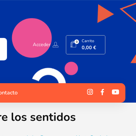
Carrito
0
Acceder
0,00
€
ontacto
e los sentidos