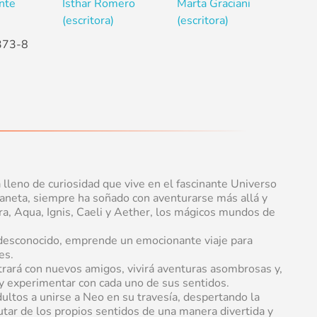
nte
Isthar Romero
Marta Graciani
(escritora)
(escritora)
373-8
lleno de curiosidad que vive en el fascinante Universo
aneta, siempre ha soñado con aventurarse más allá y
ra, Aqua, Ignis, Caeli y Aether, los mágicos mundos de
o desconocido, emprende un emocionante viaje para
es.
rará con nuevos amigos, vivirá aventuras asombrosas y,
 y experimentar con cada uno de sus sentidos.
adultos a unirse a Neo en su travesía, despertando la
rutar de los propios sentidos de una manera divertida y