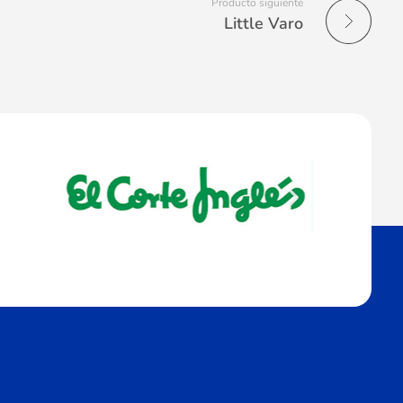
Producto siguiente
Little Varo