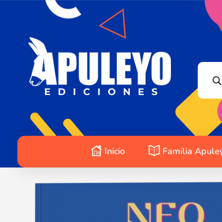
Apuleyo Ediciones | Sello Editorial
Compra libros online. Editorial especializada en literatura contemporánea de calidad: novelas, cuentos, poemarios.
Inicio
Familia Apule