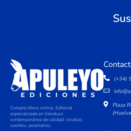
Sus
Contact
(+34) 
info@a
Plaza R
Compra libros online. Editorial
(Huelv
especializada en literatura
contemporánea de calidad: novelas,
cuentos, poemarios.