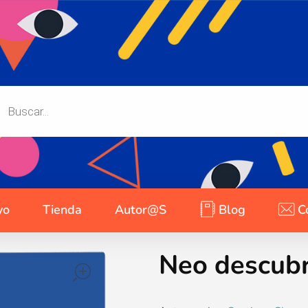
yo
Tienda
Autor@s
Blog
C
Neo descubr
open