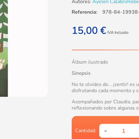
Autores:
Ayelen Calabro
Rebe
Referencia:
978-84-19938
15,00
€
IVA Incluido
Álbum ilustrado
Sinopsis
No te olvides de… ¡sentir! es 
disfrutando cada momento y si
Acompañados por Claudia, pasa
reflexionando sobre algunas co