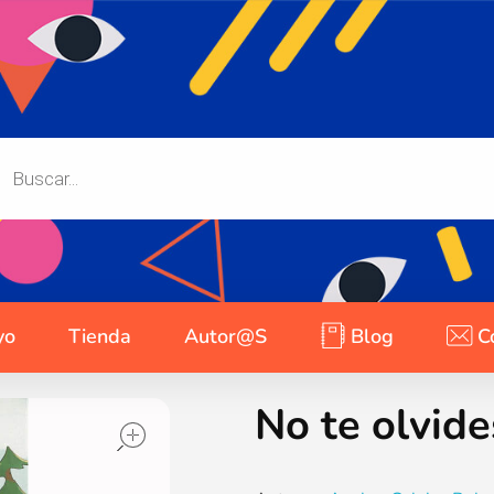
yo
Tienda
Autor@s
Blog
C
No te olvide
open