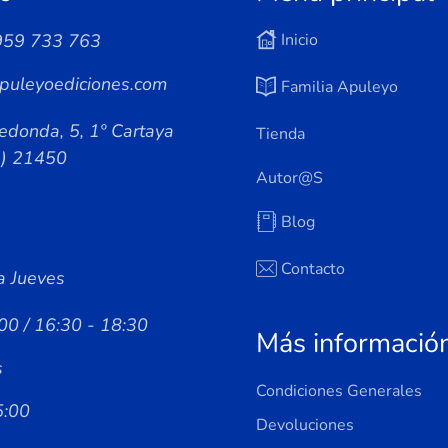
959 733 763
Inicio
puleyoediciones.com
Familia Apuleyo
edonda, 5, 1º Cartaya
Tienda
a) 21450
Autor@s
Blog
Contacto
a Jueves
00 / 16:30 - 18:30
Más informació
s
Condiciones Generales
5:00
Devoluciones