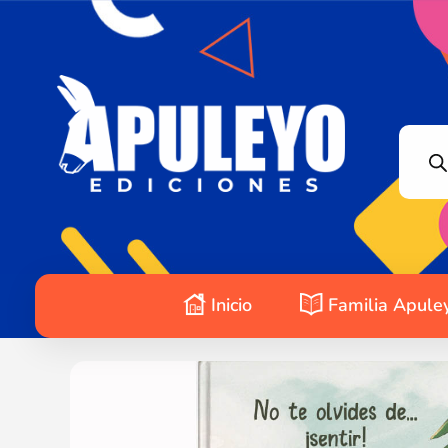
Apuleyo Ediciones | Sello Editorial
Compra libros online. Editorial especializada en literatura contemporánea de calidad: novelas, cuentos, poemarios.
Inicio
Familia Apule