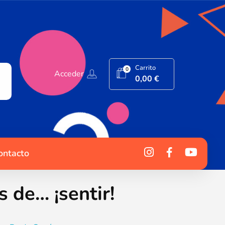
Carrito
0
Acceder
0,00
€
ontacto
s de… ¡sentir!