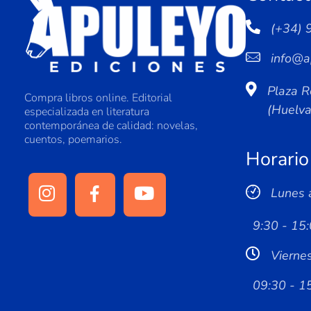
(+34) 
info@a
Plaza R
Compra libros online. Editorial
(Huelv
especializada en literatura
contemporánea de calidad: novelas,
cuentos, poemarios.
Horario
Lunes 
9:30 - 15:
Vierne
09:30 - 1