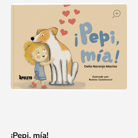
ope
¡Pepi, mía!