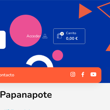
Carrito
0
Acceder
0,00
€
ontacto
 Papanapote