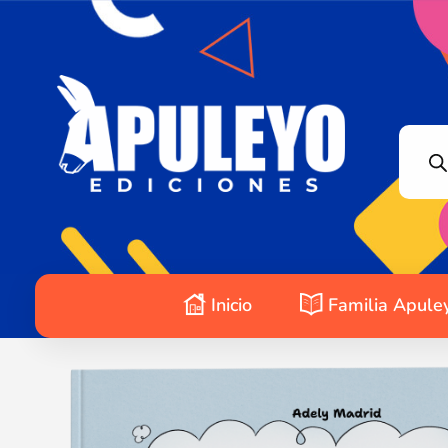
Apuleyo Ediciones | Sello Editorial
Compra libros online. Editorial especializada en literatura contemporánea de calidad: novelas, cuentos, poemarios.
Inicio
Familia Apule