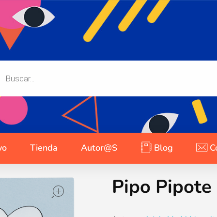
yo
Tienda
Autor@s
Blog
C
Pipo Pipote
open