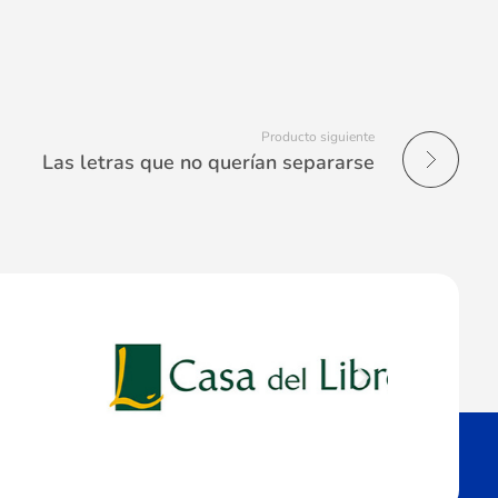
Producto siguiente
Las letras que no querían separarse