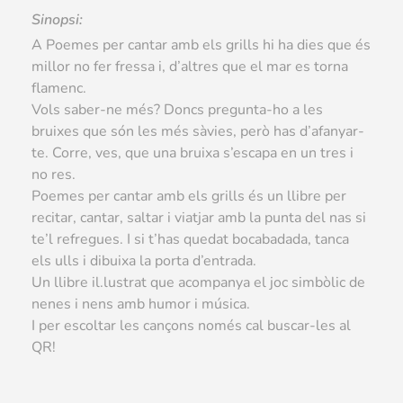
Sinopsi:
A Poemes per cantar amb els grills hi ha dies que és
millor no fer fressa i, d’altres que el mar es torna
flamenc.
Vols saber-ne més? Doncs pregunta-ho a les
bruixes que són les més sàvies, però has d’afanyar-
te. Corre, ves, que una bruixa s’escapa en un tres i
no res.
Poemes per cantar amb els grills és un llibre per
recitar, cantar, saltar i viatjar amb la punta del nas si
te’l refregues. I si t’has quedat bocabadada, tanca
els ulls i dibuixa la porta d’entrada.
Un llibre il.lustrat que acompanya el joc simbòlic de
nenes i nens amb humor i música.
I per escoltar les cançons només cal buscar-les al
QR!