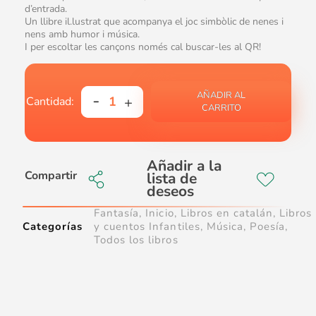
d’entrada.
Un llibre il.lustrat que acompanya el joc simbòlic de nenes i
nens amb humor i música.
I per escoltar les cançons només cal buscar-les al QR!
AÑADIR AL
CARRITO
Compartir
Fantasía
,
Inicio
,
Libros en catalán
,
Libros
Categorías
y cuentos Infantiles
,
Música
,
Poesía
,
Todos los libros