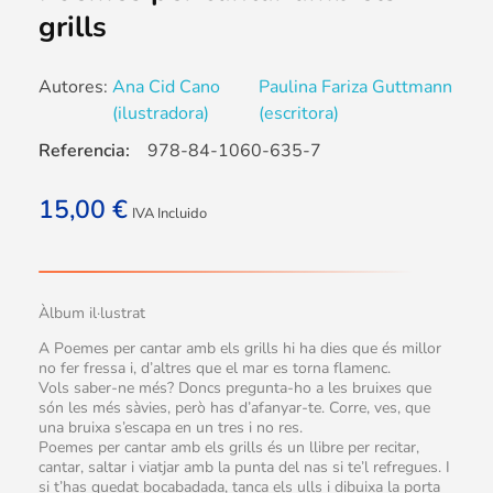
grills
Autores:
Ana Cid Cano
Paulina Fariza Guttmann
(ilustradora)
(escritora)
Referencia:
978-84-1060-635-7
15,00
€
IVA Incluido
Àlbum il·lustrat
A Poemes per cantar amb els grills hi ha dies que és millor
no fer fressa i, d’altres que el mar es torna flamenc.
Vols saber-ne més? Doncs pregunta-ho a les bruixes que
són les més sàvies, però has d’afanyar-te. Corre, ves, que
una bruixa s’escapa en un tres i no res.
Poemes per cantar amb els grills és un llibre per recitar,
cantar, saltar i viatjar amb la punta del nas si te’l refregues. I
si t’has quedat bocabadada, tanca els ulls i dibuixa la porta