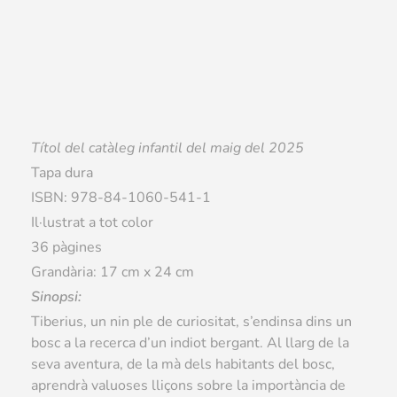
Títol del catàleg infantil del
maig
del 2025
Tapa dura
ISBN: 978-84-1060-541-1
Il·lustrat a tot color
36 pàgines
Grandària: 17 cm x 24 cm
Sinopsi:
Tiberius, un nin ple de curiositat, s’endinsa dins un
bosc a la recerca d’un indiot bergant. Al llarg de la
seva aventura, de la mà dels habitants del bosc,
aprendrà valuoses lliçons sobre la importància de