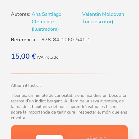
Autores:
Ana Santiago
Valentín Moldovan
Clemente
Toni (escritor)
(ilustradora)
Referencia:
978-84-1060-541-1
15,00
€
IVA Incluido
Àlbum il·lustrat
Tiberius, un nin ple de curiositat, s’endinsa dins un bosc a la
recerca d’un indiot bergant. Al llarg de la seva aventura, de
la mà dels habitants del bosc, aprendrà valuoses lliçons
sobre la importància de tenir cura i respectar el món que ens
envolta.