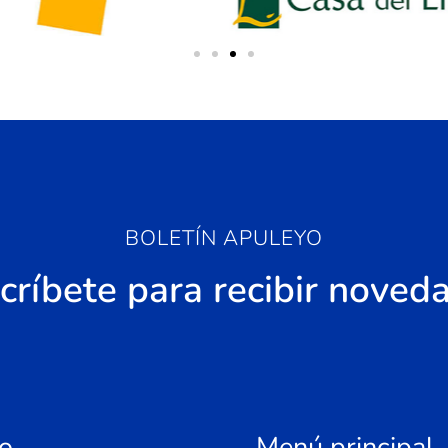
BOLETÍN APULEYO
críbete para recibir noved
o
Menú principal