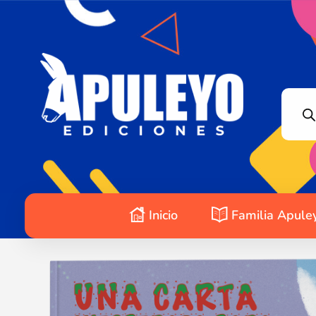
Apuleyo Ediciones | Sello Editorial
Compra libros online. Editorial especializada en literatura contemporánea de calidad: novelas, cuentos, poemarios.
Inicio
Familia Apule