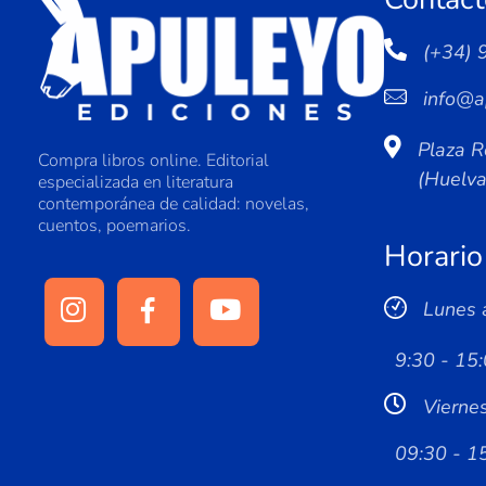
(+34) 
info@a
Plaza R
Compra libros online. Editorial
(Huelv
especializada en literatura
contemporánea de calidad: novelas,
cuentos, poemarios.
Horario
Lunes 
9:30 - 15:
Vierne
09:30 - 1