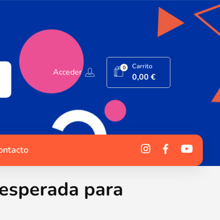
Carrito
0
Acceder
0,00
€
ontacto
nesperada para