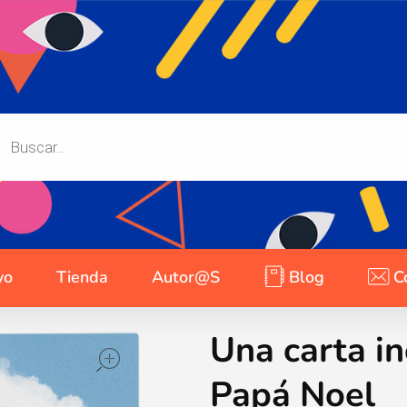
yo
Tienda
Autor@s
Blog
C
Una carta i
open
Papá Noel