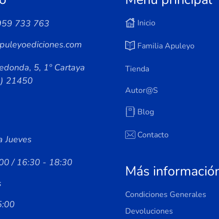
959 733 763
Inicio
puleyoediciones.com
Familia Apuleyo
edonda, 5, 1º Cartaya
Tienda
a) 21450
Autor@s
Blog
Contacto
a Jueves
00 / 16:30 - 18:30
Más informació
s
Condiciones Generales
5:00
Devoluciones