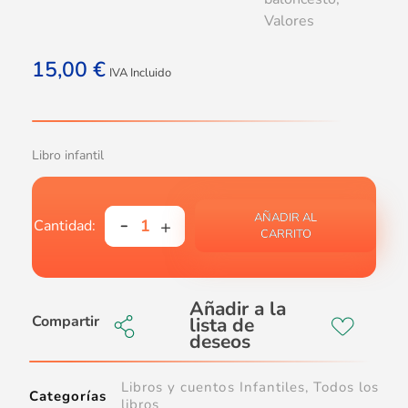
Valores
15,00
€
IVA Incluido
Libro infantil
AÑADIR AL
CARRITO
Compartir
Libros y cuentos Infantiles
,
Todos los
Categorías
libros