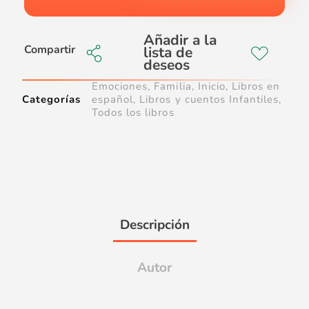
Compartir
Emociones
,
Familia
,
Inicio
,
Libros en
Categorías
español
,
Libros y cuentos Infantiles
,
Todos los libros
Descripción
Autor