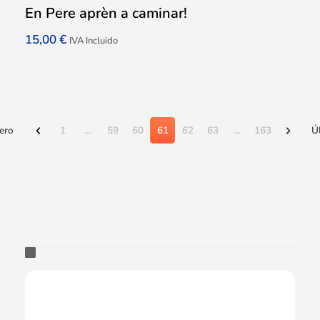
En Pere aprèn a caminar!
15,00
€
IVA Incluido
ero
1
...
59
60
61
62
63
...
163
Ú