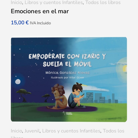
Inicio
,
Libros y cuentos Infantiles
,
Todos los libros
Emociones en el mar
15,00
€
IVA Incluido
Inicio
,
Juvenil
,
Libros y cuentos Infantiles
,
Todos los