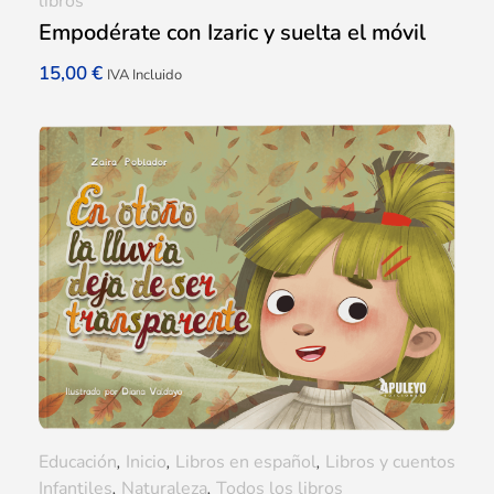
libros
Empodérate con Izaric y suelta el móvil
15,00
€
IVA Incluido
Educación
,
Inicio
,
Libros en español
,
Libros y cuentos
Infantiles
,
Naturaleza
,
Todos los libros