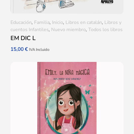
Educación
,
Familia
,
Inicio
,
Libros en catalán
,
Libros y
cuentos Infantiles
,
Nuevo miembro
,
Todos los libros
EM DIC L
15,00
€
IVA Incluido