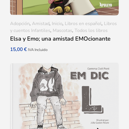
Adopción
,
Amistad
,
Inicio
,
Libros en español
,
Libros
y cuentos Infantiles
,
Mascotas
,
Todos los libros
Elsa y Emo; una amistad EMOcionante
15,00
€
IVA Incluido