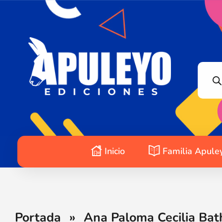
Apuleyo Ediciones | Sello Editorial
Compra libros online. Editorial especializada en literatura contemporánea de calidad: novelas, cuentos, poemarios.
Inicio
Familia Apule
Portada
»
Ana Paloma Cecilia Bath