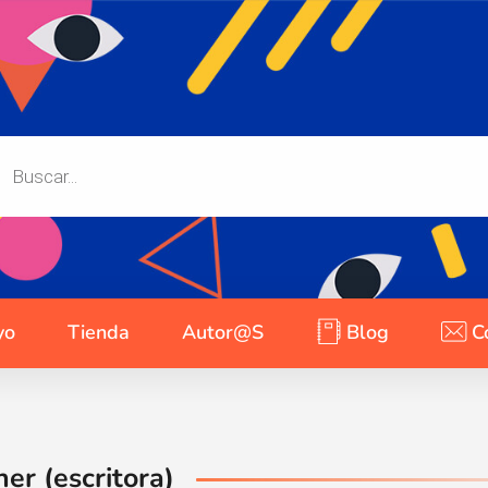
yo
Tienda
Autor@s
Blog
C
er (escritora)