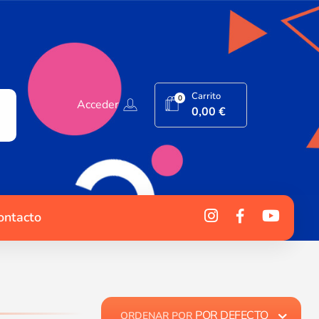
Carrito
0
Acceder
0,00
€
ontacto
POR DEFECTO
ORDENAR POR