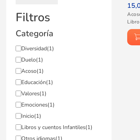
15,
Filtros
Acos
Libro
Categoría
Diversidad
(1)
Duelo
(1)
Acoso
(1)
Educación
(1)
Valores
(1)
Emociones
(1)
Inicio
(1)
Libros y cuentos Infantiles
(1)
Otros idiomas
(1)