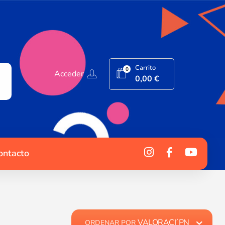
Carrito
0
Acceder
0,00
€
ontacto
VALORACI´PN
ORDENAR POR