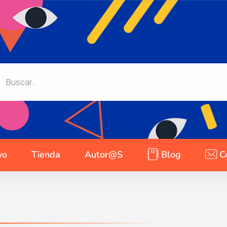
yo
Tienda
Autor@s
Blog
C