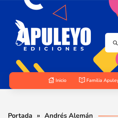
Apuleyo Ediciones | Sello Editorial
Compra libros online. Editorial especializada en literatura contemporánea de calidad: novelas, cuentos, poemarios.
Inicio
Familia Apule
Portada
»
Andrés Alemán