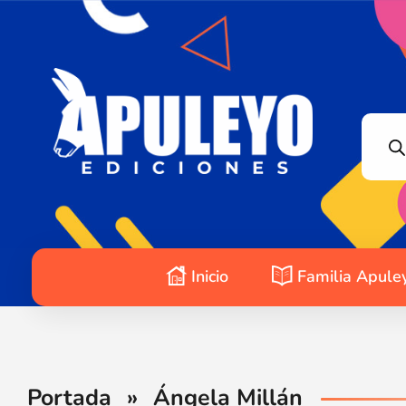
Apuleyo Ediciones | Sello Editorial
Compra libros online. Editorial especializada en literatura contemporánea de calidad: novelas, cuentos, poemarios.
Inicio
Familia Apule
Portada
»
Ángela Millán