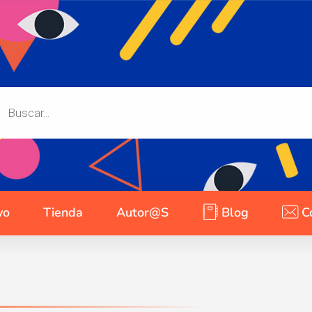
yo
Tienda
Autor@s
Blog
C