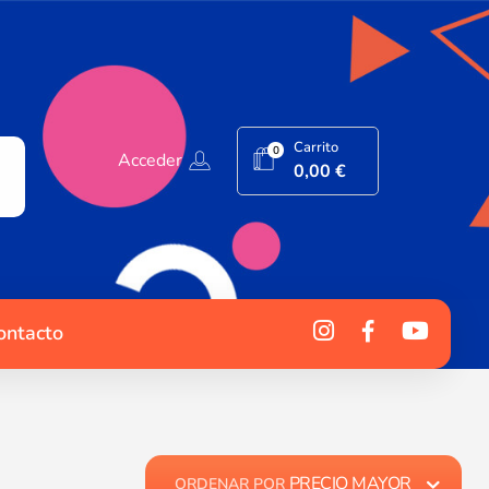
Carrito
0
Acceder
0,00
€
ontacto
PRECIO MAYOR
ORDENAR POR