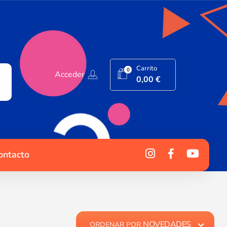
Carrito
0
Acceder
0,00
€
ontacto
NOVEDADES
ORDENAR POR