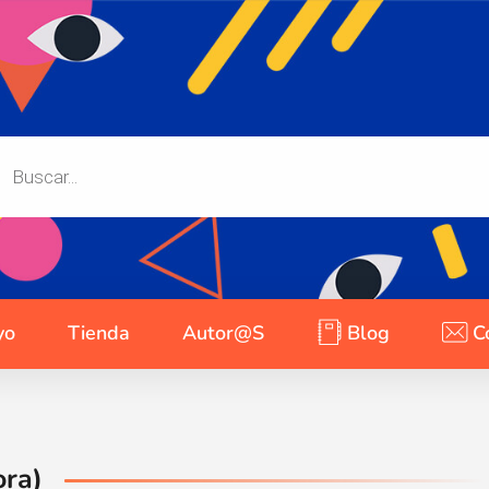
yo
Tienda
Autor@s
Blog
C
ora)