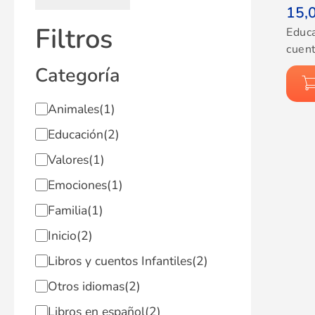
15,
Filtros
Educ
cuent
Categoría
Animales
(1)
Educación
(2)
Valores
(1)
Emociones
(1)
Familia
(1)
Inicio
(2)
Libros y cuentos Infantiles
(2)
Otros idiomas
(2)
Libros en español
(2)