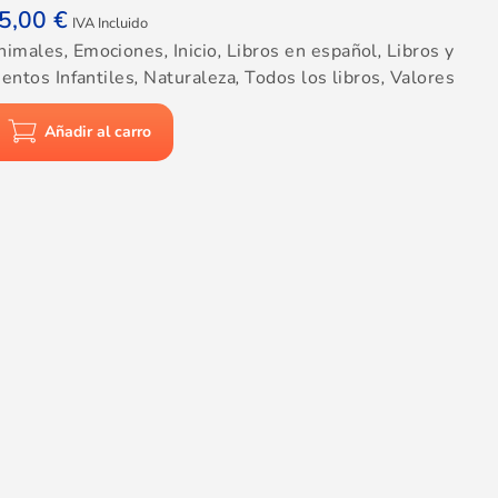
5,00
€
IVA Incluido
nimales
,
Emociones
,
Inicio
,
Libros en español
,
Libros y
entos Infantiles
,
Naturaleza
,
Todos los libros
,
Valores
Añadir al carro