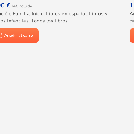
00
€
1
IVA Incluido
ación
,
Familia
,
Inicio
,
Libros en español
,
Libros y
A
os Infantiles
,
Todos los libros
cu
Añadir al carro