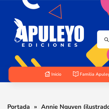
Apuleyo Ediciones | Sello Editorial
Compra libros online. Editorial especializada en literatura contemporánea de calidad: novelas, cuentos, poemarios.
Inicio
Familia Apule
Portada
»
Annie Nguyen (ilustrad