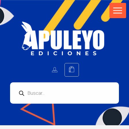
Apuleyo Ediciones | Sello Editorial
Compra libros online. Editorial especializada en literatura contemporánea de calidad: novelas, cuentos, poemarios.