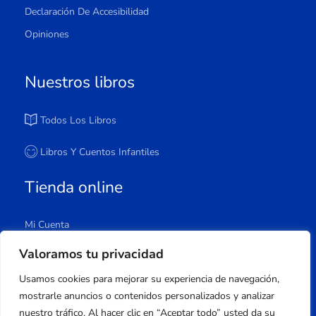
Declaración De Accesibilidad
Opiniones
Nuestros libros
Todos Los Libros
Libros Y Cuentos Infantiles
Tienda online
Mi Cuenta
Carrito
Valoramos tu privacidad
Tienda
Usamos cookies para mejorar su experiencia de navegación,
Lista De Deseos
mostrarle anuncios o contenidos personalizados y analizar
nuestro tráfico. Al hacer clic en “Aceptar todo” usted da su