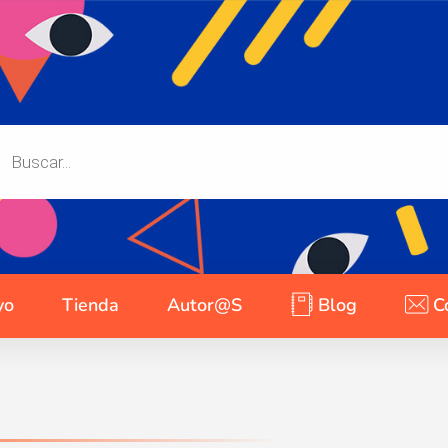
yo
Tienda
Autor@s
Blog
C