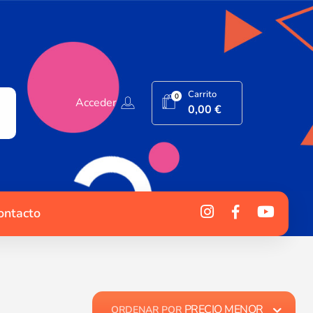
Carrito
0
Acceder
0,00
€
ontacto
PRECIO MENOR
ORDENAR POR