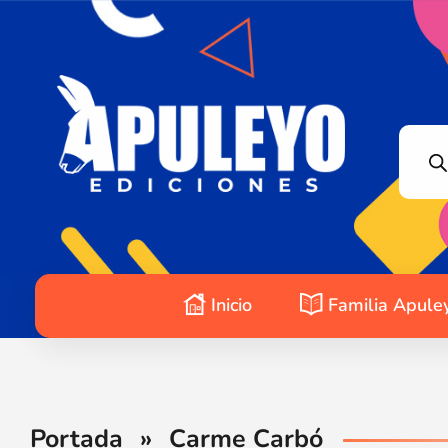
Apuleyo Ediciones | Sello Editorial
Compra libros online. Editorial especializada en literatura contemporánea de calidad: novelas, cuentos, poemarios.
Inicio
Familia Apule
Portada
»
Carme Carbó