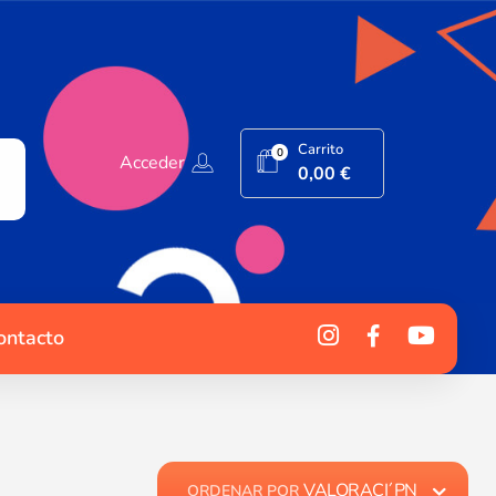
Carrito
0
Acceder
0,00
€
ontacto
VALORACI´PN
ORDENAR POR