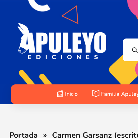
Apuleyo Ediciones | Sello Editorial
Compra libros online. Editorial especializada en literatura contemporánea de calidad: novelas, cuentos, poemarios.
Inicio
Familia Apule
Portada
»
Carmen Garsanz (escrit