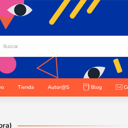
yo
Tienda
Autor@s
Blog
C
ora)