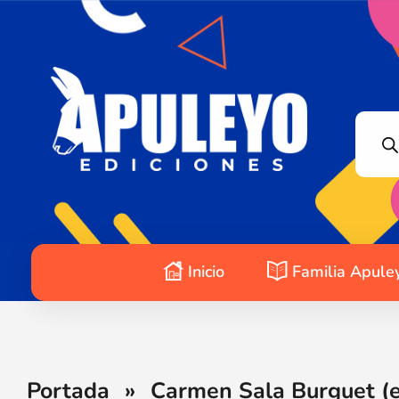
Apuleyo Ediciones | Sello Editorial
Compra libros online. Editorial especializada en literatura contemporánea de calidad: novelas, cuentos, poemarios.
Inicio
Familia Apule
Portada
»
Carmen Sala Burguet (e