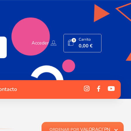
Carrito
0
Acceder
0,00
€
ontacto
VALORACI´PN
ORDENAR POR