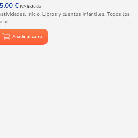
5,00
€
IVA Incluido
estividades
,
Inicio
,
Libros y cuentos Infantiles
,
Todos los
bros
Añadir al carro