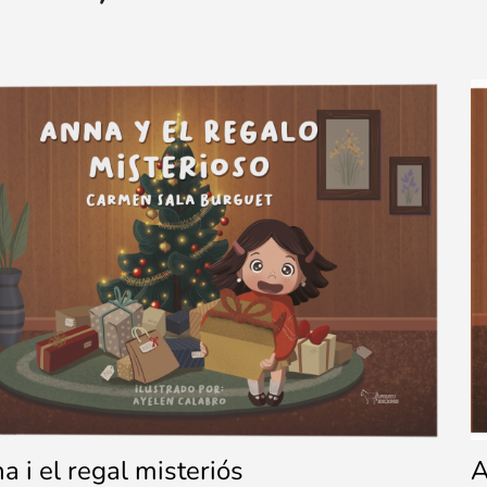
a i el regal misteriós
A