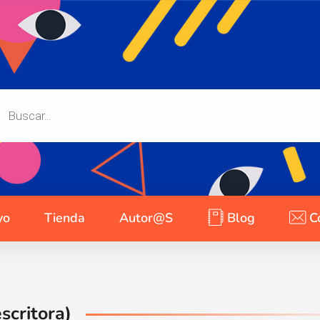
yo
Tienda
Autor@s
Blog
C
scritora)