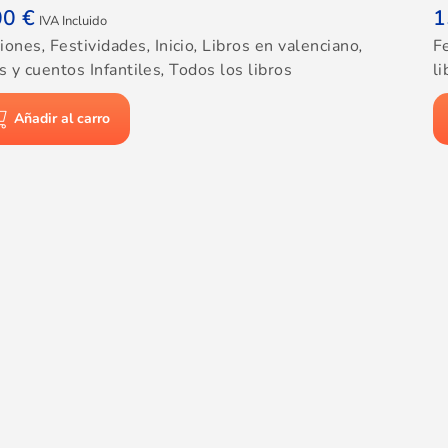
00
€
1
IVA Incluido
iones
,
Festividades
,
Inicio
,
Libros en valenciano
,
F
s y cuentos Infantiles
,
Todos los libros
li
Añadir al carro