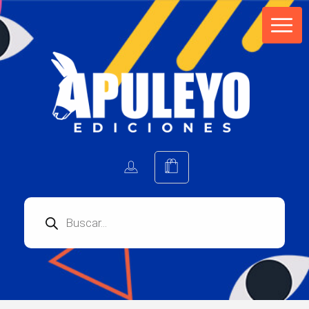
Apuleyo Ediciones | Sello Editorial
Compra libros online. Editorial especializada en literatura contemporánea de calidad: novelas, cuentos, poemarios.