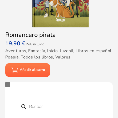
Romancero pirata
19,90
€
IVA Incluido
Aventuras
,
Fantasía
,
Inicio
,
Juvenil
,
Libros en español
,
Poesía
,
Todos los libros
,
Valores
Añadir al carro