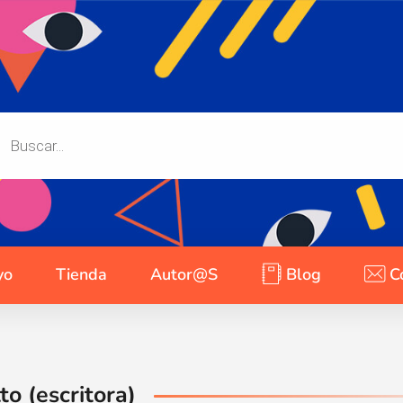
yo
Tienda
Autor@s
Blog
C
o (escritora)