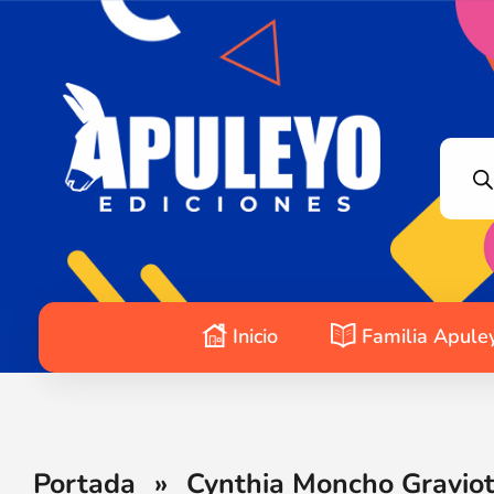
Apuleyo Ediciones | Sello Editorial
Compra libros online. Editorial especializada en literatura contemporánea de calidad: novelas, cuentos, poemarios.
Inicio
Familia Apule
Portada
»
Cynthia Moncho Graviott