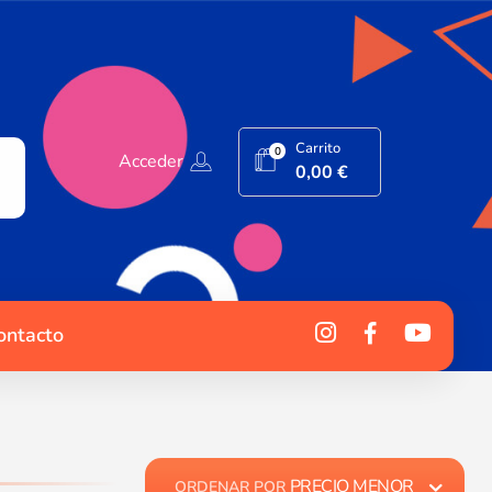
Carrito
0
Acceder
0,00
€
ontacto
PRECIO MENOR
ORDENAR POR