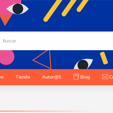
yo
Tienda
Autor@s
Blog
C