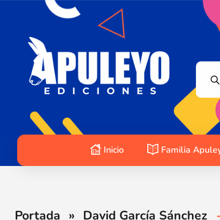
Apuleyo Ediciones | Sello Editorial
Compra libros online. Editorial especializada en literatura contemporánea de calidad: novelas, cuentos, poemarios.
Inicio
Familia Apule
Portada
»
David García Sánchez