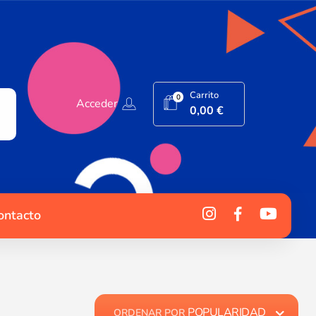
Carrito
0
Acceder
0,00
€
ontacto
POPULARIDAD
ORDENAR POR