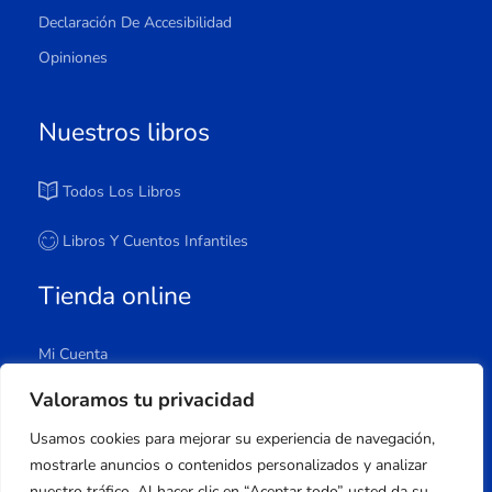
Declaración De Accesibilidad
Opiniones
Nuestros libros
Todos Los Libros
Libros Y Cuentos Infantiles
Tienda online
Mi Cuenta
Carrito
Valoramos tu privacidad
Tienda
Usamos cookies para mejorar su experiencia de navegación,
Lista De Deseos
mostrarle anuncios o contenidos personalizados y analizar
nuestro tráfico. Al hacer clic en “Aceptar todo” usted da su