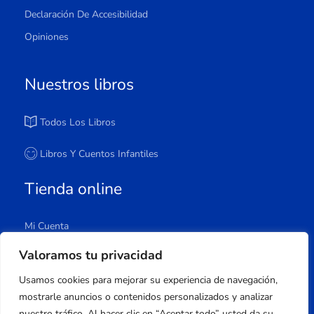
Declaración De Accesibilidad
Opiniones
Nuestros libros
Todos Los Libros
Libros Y Cuentos Infantiles
Tienda online
Mi Cuenta
Carrito
Valoramos tu privacidad
Tienda
Usamos cookies para mejorar su experiencia de navegación,
Lista De Deseos
mostrarle anuncios o contenidos personalizados y analizar
nuestro tráfico. Al hacer clic en “Aceptar todo” usted da su