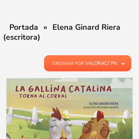
Portada
»
Elena Ginard Riera
(escritora)
VALORACI´PN
ORDENAR POR