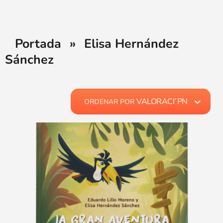
Portada
»
Elisa Hernández
Sánchez
VALORACI´PN
ORDENAR POR