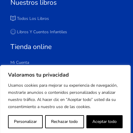
Nuestros libros
Todos Los Libros
Libros Y Cuentos Infantiles
Tienda online
Mi Cuenta
Carrito
Valoramos tu privacidad
Tienda
Usamos cookies para mejorar su experiencia de navegación,
Lista De Deseos
mostrarle anuncios o contenidos personalizados y analizar
nuestro tráfico. Al hacer clic en “Aceptar todo” usted da su
consentimiento a nuestro uso de las cookies.
Copyright © 2023 Apuleyo Ediciones | Desarrollo
Personalizar
Rechazar todo
Aceptar todo
web
Onlinehuelva®