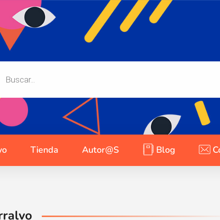
yo
Tienda
Autor@s
Blog
C
rralvo