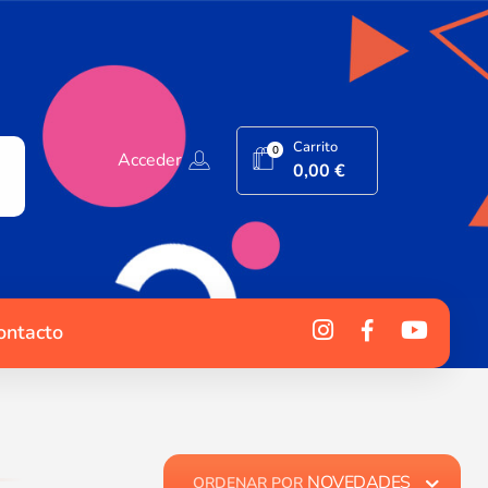
Carrito
0
Acceder
0,00
€
ontacto
NOVEDADES
ORDENAR POR