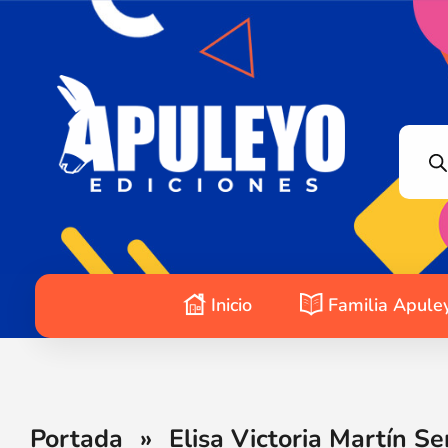
Apuleyo Ediciones | Sello Editorial
Compra libros online. Editorial especializada en literatura contemporánea de calidad: novelas, cuentos, poemarios.
Inicio
Familia Apule
Portada
»
Elisa Victoria Martín Se