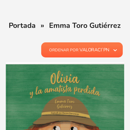
Portada
»
Emma Toro Gutiérrez
VALORACI´PN
ORDENAR POR