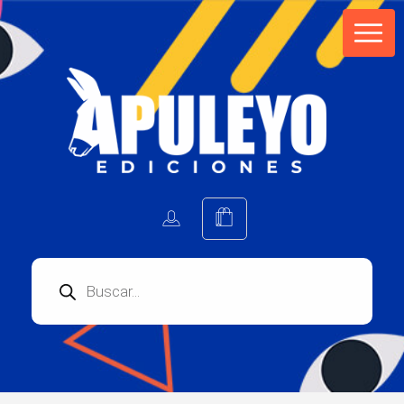
Apuleyo Ediciones | Sello Editorial
Compra libros online. Editorial especializada en literatura contemporánea de calidad: novelas, cuentos, poemarios.