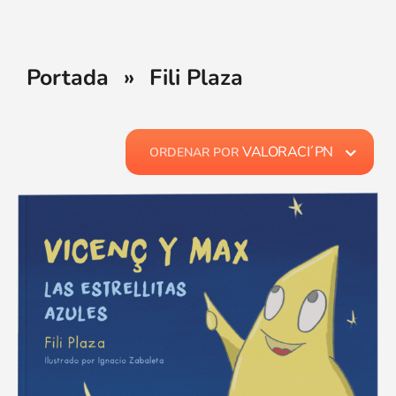
Portada
»
Fili Plaza
VALORACI´PN
ORDENAR POR