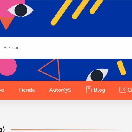
yo
Tienda
Autor@s
Blog
C
a)