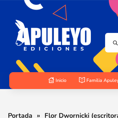
Apuleyo Ediciones | Sello Editorial
Compra libros online. Editorial especializada en literatura contemporánea de calidad: novelas, cuentos, poemarios.
Inicio
Familia Apule
Portada
»
Flor Dwornicki (escritor