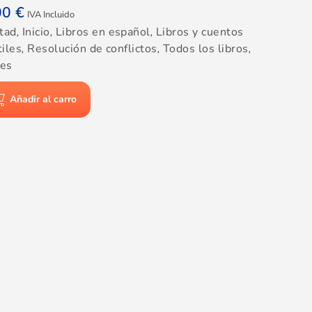
00
€
IVA Incluido
tad
,
Inicio
,
Libros en español
,
Libros y cuentos
tiles
,
Resolución de conflictos
,
Todos los libros
,
res
Añadir al carro