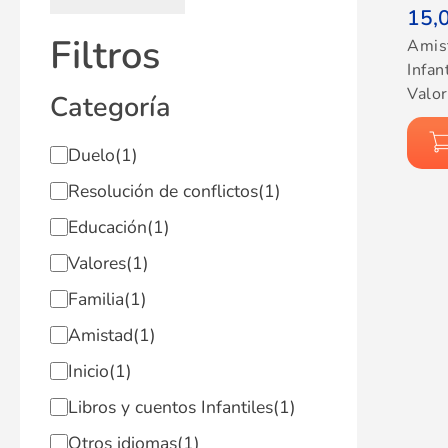
15,
Filtros
Amis
Infan
Valo
Categoría
Duelo
(1)
Resolución de conflictos
(1)
Educación
(1)
Valores
(1)
Familia
(1)
Amistad
(1)
Inicio
(1)
Libros y cuentos Infantiles
(1)
Otros idiomas
(1)