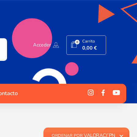
Carrito
0
Acceder
0,00
€
ontacto
VALORACI´PN
ORDENAR POR