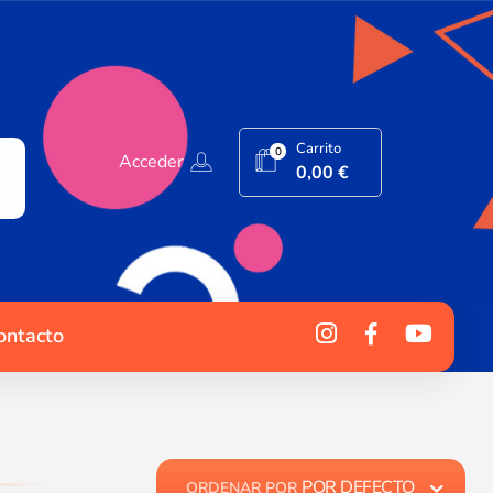
Carrito
0
Acceder
0,00
€
ontacto
POR DEFECTO
ORDENAR POR