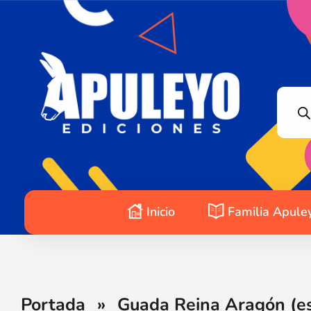
Apuleyo Ediciones | Sello Editorial
Compra libros online. Editorial especializada en literatura contemporánea de calidad: novelas, cuentos, poemarios.
Inicio
Familia Apule
Portada
»
Guada Reina Aragón (es