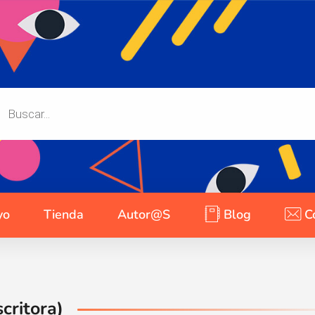
yo
Tienda
Autor@s
Blog
C
critora)